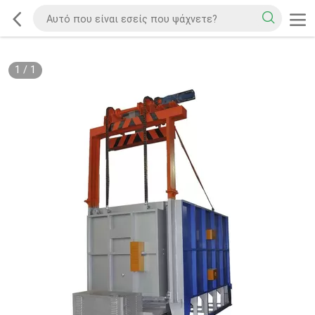
1
/
1