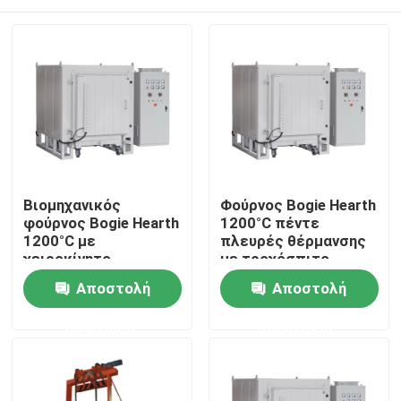
Βιομηχανικός
Φούρνος Bogie Hearth
φούρνος Bogie Hearth
1200°C πέντε
1200°C με
πλευρές θέρμανσης
χειροκίνητο
με τροχόσπιτο
τροχόσπιτο
εύκολο για φόρτωση
Σπίτι
Αποστολή
Αποστολή
((44x24x40′′ 660L)
και εκφόρτωση
ερώτησης
ερώτησης
Προϊόντα
Βίντεο