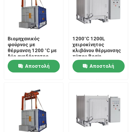
Σχετικά με εμάς
Επισκεψή εργοστασίου
Βιομηχανικός
1200°C 1200L
φούρνος με
χειροκίνητος
θέρμανση 1200 °C με
κλιβάνου θέρμανσης
Έλεγχος ποιότητας
δύο ανεξάρτητες
τύπου Bogie
ζώνες θέρμανσης
Αποστολή
Αποστολή
Ζητήστε μια προσφορά
ερώτησης
ερώτησης
Programtherm
Φούρνος σωλήνων υψηλής θερμοκρασίας
Φούρνος με μούφλα υψηλής θερμοκρασίας