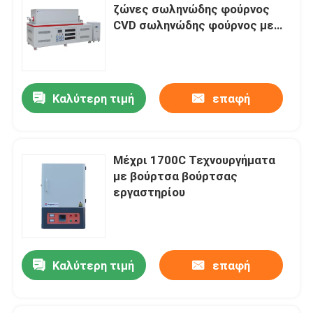
ζώνες σωληνώδης φούρνος
CVD σωληνώδης φούρνος με
φλάντζες ψύξης νερού
Καλύτερη τιμή
επαφή
Μέχρι 1700C Τεχνουργήματα
με βούρτσα βούρτσας
εργαστηρίου
Καλύτερη τιμή
επαφή