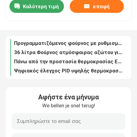
Καλύτερη τιμή
επαφή
Προγραμματιζόμενος φούρνος με ρυθμισμένη ατμόσφαιρα 1200C-1700C
36 λίτρα Φούρνος ατμόσφαιρας αζώτου για συντριβή μετάλλων και κράματος AC220V
Σχετικά με εμάς
Πάνω από την προστασία θερμοκρασίας Ελεγχόμενη ατμόσφαιρα Φούρνος 36 λίτρα
Ψηφιακός έλεγχος PID υψηλής θερμοκρασίας φούρνος ακουστήρα που χρησιμοποιείται στο εργαστήριο 50Hz/60Hz
Επισκεψή εργοστασίου
1200C 18 λίτρων HRE Wire Ηλεκτρικός Φούρνος Muffle στο Εργαστήριο Χημείας
8 λίτρα Βιομηχανικός εργαστηριακός φούρνος 1200 C Φούρνος μούφλας για θερμική επεξεργασία
Έλεγχος ποιότητας
Εργαστήριο υψηλής καθαρότητας αλουμινένιων ινών
Φούρνος μούφλας υψηλής θερμοκρασίας 3KW για δοκιμή υλικών μικρών παρτίδων
Ζητήστε μια προσφορά
1400C Υψηλής Θερμοκρασίας Εργαστηριακός Φούρνος Ψηφιακός Φούρνος Muffle 12L 12′′X8′′X8′′
Ενεργειακά αποδοτικός φούρνος μούφλας υψηλής θερμοκρασίας RT-1400C D200x200x200mm
Programtherm
Αφήστε ένα μήνυμα
5KW υψηλής θερμοκρασίας φούρνος με θέρμανση SIC μέχρι 1400C
We bellen je snel terug!
Εργαστήριο θερμοκρασίας 1400C Μίνι φούρνος για τη συγκόλληση μεταλλικών μερών
Φούρνος σωλήνων υψηλής θερμοκρασίας
N Τύπος θερμοσύνδεσης Τμήμα Βιομηχανικός φούρνος 15KW AC380V
64L Βιομηχανικός φούρνος με πέντε πλευρές ενσωματωμένο καυτό σύρμα
Φούρνος με μούφλα υψηλής θερμοκρασίας
1200 βαθμοί C Βιομηχανικός θάλαμος Φούρνος θάλαμος Φούρνοι με ανεμιστήρα εξάτμισης