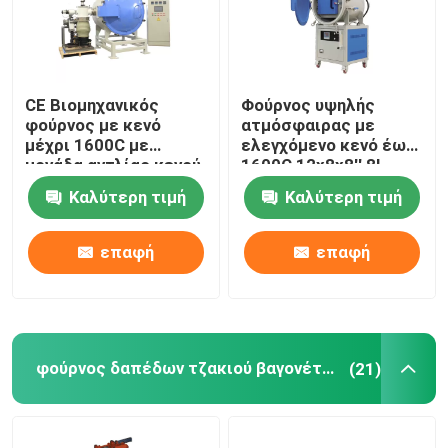
CE Βιομηχανικός
Φούρνος υψηλής
φούρνος με κενό
ατμόσφαιρας με
μέχρι 1600C με
ελεγχόμενο κενό έως
μονάδα αντλίας κενού
1600C 12x8x8′′ 8L
διάχυσης
Καλύτερη τιμή
Καλύτερη τιμή
επαφή
επαφή
φούρνος δαπέδων τζακιού βαγονέτων
(21)