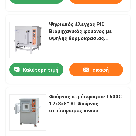
Ψηφιακός έλεγχος PID
Βιομηχανικός φούρνος με
υψηλής θερμοκρασίας
επένδυση ινών
Καλύτερη τιμή
επαφή
Σπίτι
Φούρνος ατμόσφαιρας 1600C
12x8x8′′ 8L Φούρνος
ατμόσφαιρας κενού
Προϊόντα
Βίντεο