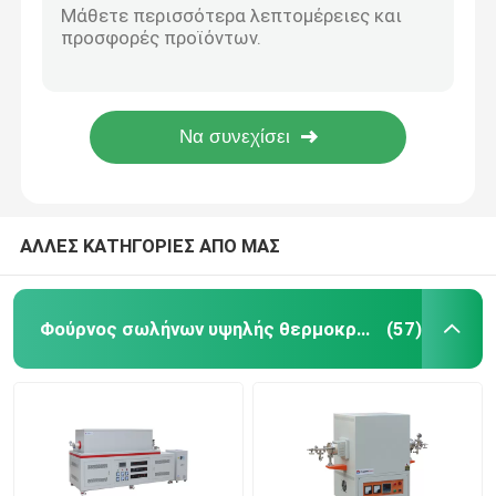
64 λίτρα Φούρνος τύπου σταθμευμένης αίθουσας για θερμικές επεξεργασίες ατσάλινων εξαρτημάτων
Βιομηχανικός φούρνος θαλάμου
W400xD400xH400mm Ηλεκτρικός φούρνος θαλάμου 1200C Φούρνος τύπου θαλάμου ανάψυξης
1700C κενό σωλήνα φούρνο υψηλής θερμοκρασίας σωλήνα φούρνο OD170mm ID150mm
Στρογγυλός φούρνος σωλήνων υψηλής θερμοκρασίας για την επεξεργασία μεταλλικών σκόνης με χλωρικό αέριο
Ελεγχόμενος φούρνος ατμόσφαιρας
Φούρνος πολλαπλών σωλήνων OD300mm Οριζόντιος φούρνος σωλήνων με μικτά κανάλια αερίου
φούρνος δαπέδων τζακιού βαγονέτων
ΑΛΛΕΣ ΚΑΤΗΓΟΡΙΕΣ ΑΠΟ ΜΑΣ
φούρνος ζωνών πλέγματος
Φούρνος σωλήνων υψηλής θερμοκρασίας
(57)
Φούρνος ανελκυστήρα
Φούρνος θερμικής επεξεργασίας
Φούρνος υδρογόνου