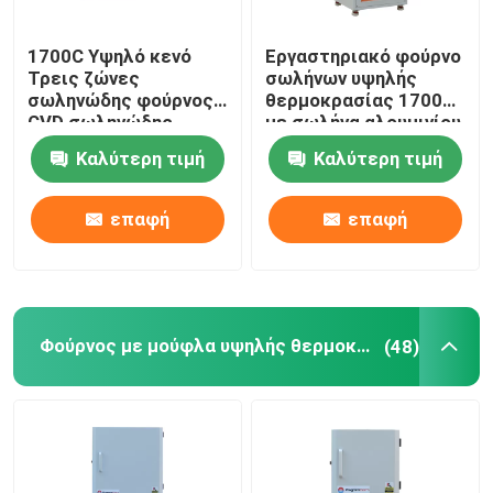
Συσκευές κλιβάνου
1700C Υψηλό κενό
Εργαστηριακό φούρνο
Τρεις ζώνες
σωλήνων υψηλής
σωληνώδης φούρνος
θερμοκρασίας 1700C
CVD σωληνώδης
με σωλήνα αλουμινίου
φούρνος με φλάντζες
και φλάντσα
Καλύτερη τιμή
Καλύτερη τιμή
ψύξης νερού
σφράγισης
επαφή
επαφή
Φούρνος με μούφλα υψηλής θερμοκρασίας
(48)