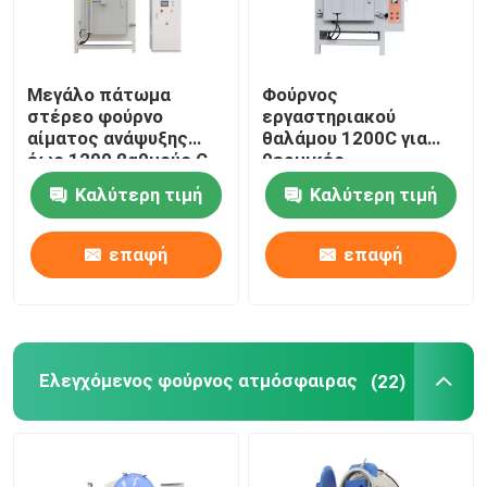
Μεγάλο πάτωμα
Φούρνος
στέρεο φούρνο
εργαστηριακού
αίματος ανάψυξης
θαλάμου 1200C για
έως 1200 βαθμούς C
θερμικές
επεξεργασίες
Καλύτερη τιμή
Καλύτερη τιμή
W600xD400xH400mm
επαφή
επαφή
Ελεγχόμενος φούρνος ατμόσφαιρας
(22)