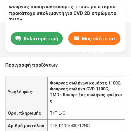
Φούρνος σωλήνων κουάρτς 1100C με στερεό
προκάτοχο υπολιμαντή για CVD 2D στρώματα
TMDs
Καλύτερη τιμή
Μας ελάτε σε
επαφή με
Περιγραφή προϊόντων
Φούρνος σωλήνων κουάρτς 1100C
,
Φούρνος σωλήνα CVD 1100C
,
Υψηλό φως:
TMDs Κουάρτζος σωλήνας φούρνο
ς
Όροι πληρωμής
T/T, L/C
Αριθμό μοντέλου
ΠΤΚ D110/400/12NG