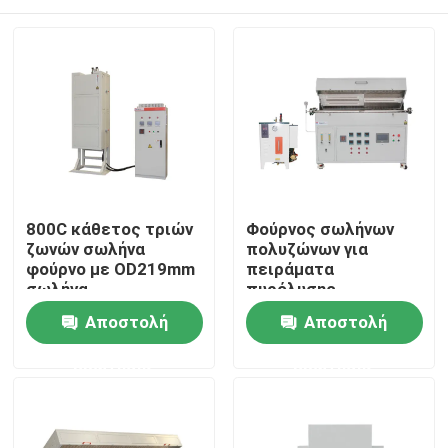
800C κάθετος τριών
Φούρνος σωλήνων
ζωνών σωλήνα
πολυζώνων για
φούρνο με OD219mm
πειράματα
σωλήνα
πυρόλυσης
Σπίτι
Αποστολή
Αποστολή
ερώτησης
ερώτησης
Προϊόντα
Βίντεο