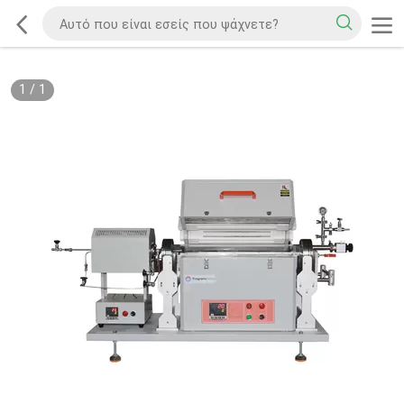
1
/
1