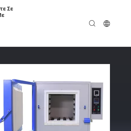
τε Σε
Με
μική Επεξεργασία Προσαρμόσιμο