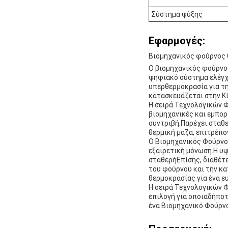
Σύστημα ψύξης
Εφαρμογές:
Βιομηχανικός φούρνος 
Ο βιομηχανικός φούρνο
ψηφιακό σύστημα ελέγχ
υπερθερμοκρασία για τ
κατασκευάζεται στην Κί
Η σειρά Τεχνολογικών 
βιομηχανικές και εμπορ
συντριβή.Παρέχει σταθε
θερμική μάζα, επιτρέπο
Ο Βιομηχανικός Φούρνο
εξαιρετική μόνωση.Η υψ
σταθερήΕπίσης, διαθέτ
του φούρνου και την κ
θερμοκρασίας για ένα ε
Η σειρά Τεχνολογικών 
επιλογή για οποιαδήπο
ένα Βιομηχανικό Φούρνο