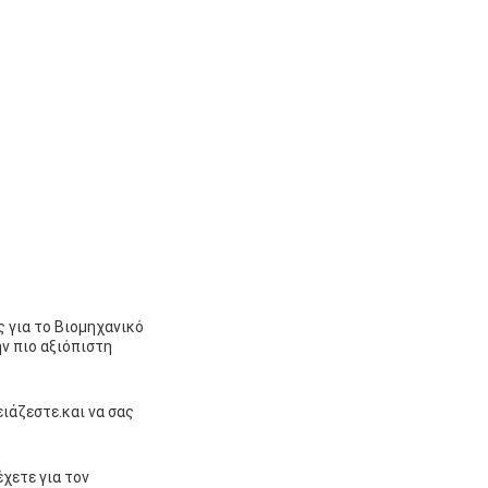
 για το Βιομηχανικό
ν πιο αξιόπιστη
ιάζεστε.και να σας
χετε για τον