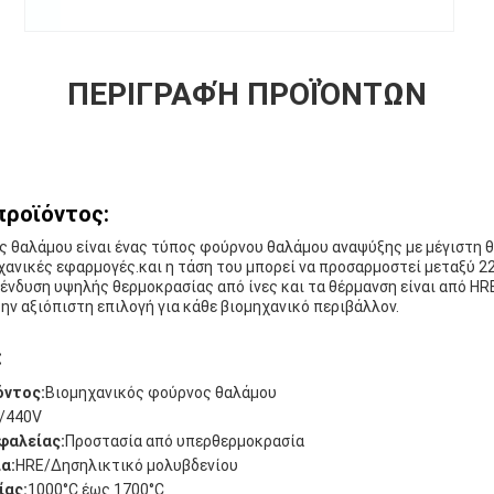
ΠΕΡΙΓΡΑΦΉ ΠΡΟΪΌΝΤΩΝ
προϊόντος:
ς θαλάμου είναι ένας τύπος φούρνου θαλάμου αναψύξης με μέγιστη 
χανικές εφαρμογές.και η τάση του μπορεί να προσαρμοστεί μεταξύ 2
ένδυση υψηλής θερμοκρασίας από ίνες και τα θέρμανση είναι από H
την αξιόπιστη επιλογή για κάθε βιομηχανικό περιβάλλον.
:
όντος:
Βιομηχανικός φούρνος θαλάμου
/440V
φαλείας:
Προστασία από υπερθερμοκρασία
α:
HRE/Δησηλικτικό μολυβδενίου
ίας:
1000°C έως 1700°C