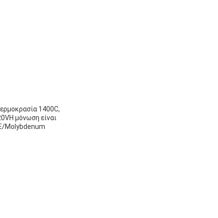
θερμοκρασία 1400C,
20VΗ μόνωση είναι
RE/Molybdenum