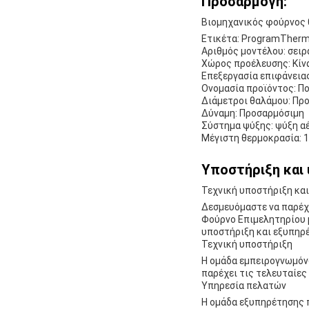
Προσαρμογή:
Βιομηχανικός φούρνος
Ετικέτα: ProgramTher
Αριθμός μοντέλου: σειρ
Χώρος προέλευσης: Κίν
Επεξεργασία επιφάνεια
Ονομασία προϊόντος: Π
Διάμετροι θαλάμου: Πρ
Δύναμη: Προσαρμόσιμη
Σύστημα ψύξης: ψύξη α
Μέγιστη θερμοκρασία: 
Υποστήριξη και 
Τεχνική υποστήριξη κα
Δεσμευόμαστε να παρέχ
Φούρνο Επιμελητηρίου μ
υποστήριξη και εξυπηρ
Τεχνική υποστήριξη
Η ομάδα εμπειρογνωμόνω
παρέχει τις τελευταίες
Υπηρεσία πελατών
Η ομάδα εξυπηρέτησης π