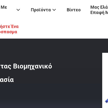
 Με
Μας Ελά
Προϊόντα
Βίντεο
Επαφή 
ήστε Ένα
άμου
/
Βελτίωση Της Παραγωγικότητας Βιομηχανικό Φούρνο Για Θερ
όσπασμα
τας Βιομηχανικό
ασία