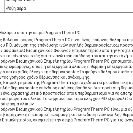
Ψύξη αέρα
θαλάμου από την σειρά ProgramTherm PC
ς θαλάμου σειράς ProgramTherm PC είναι ένας φούρνος θαλάμου υψ
ου PID, μόνωση της επένδυσης ινών υψηλής θερμοκρασίας,και προστ
ην ασφάλειαΟ Βιομηχανικός Φούρνος Επιμελητηρίου από την Progr
να και είναι γνωστός για την ανώτερη απόδοσή του και την αντοχή το
Φούρνων Βιομηχανικού Επιμελητηρίου ProgramTherm PC χρησιμοποι
ικές εφαρμογές, όπως η επεξεργασία υλικών, η θερμική επεξεργασία, 
ρό και ακριβές έλεγχο της θερμοκρασίαςΤο φούρνο θαλάμου διαθέτε
ντας γρήγορο χρόνο θέρμανσης και ανάκαμψης.
ς Επιμελητηρίου της ProgramTherm έχει σχεδιαστεί με ανθεκτική κ
ηλής θερμοκρασίας επένδυση από ίνες βοηθά να διατηρείται η θερμ
ει ένα χαρακτηριστικό προστασίας από υπερθερματισμό για να αποτ
αταστροφή του υλικού.Το ψηφιακό σύστημα ελέγχου PID εξασφαλίζει
υρύ φάσμα υλικών.
Φούρνων Βιομηχανικού Επιμελητηρίου ProgramTherm PC είναι μια αξ
τε βιομηχανική ή εμπορική εφαρμογή.και επένδυση ινών υψηλής θερ
 Επιμελητηρίου, σκεφτείτε την σειρά ProgramTherm PC για τις ανάγ