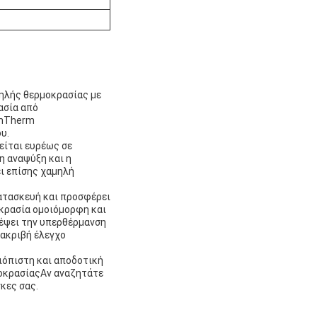
ηλής θερμοκρασίας με
ασία από
amTherm
υ.
είται ευρέως σε
η αναψύξη και η
ι επίσης χαμηλή
ατασκευή και προσφέρει
οκρασία ομοιόμορφη και
ρέψει την υπερθέρμανση
 ακριβή έλεγχο
ιόπιστη και αποδοτική
μοκρασίαςΑν αναζητάτε
κες σας.