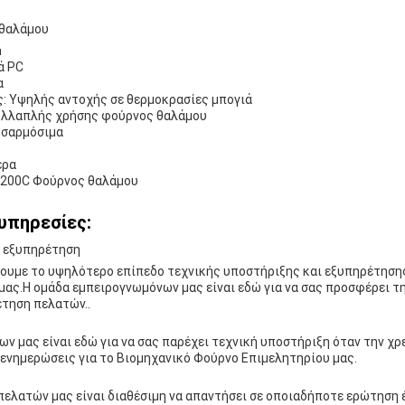
 θαλάμου
m
ά PC
α
ς: Υψηλής αντοχής σε θερμοκρασίες μπογιά
ολλαπλής χρήσης φούρνος θαλάμου
οσαρμόσιμα
έρα
1200C Φούρνος θαλάμου
υπηρεσίες:
ι εξυπηρέτηση
ουμε το υψηλότερο επίπεδο τεχνικής υποστήριξης και εξυπηρέτησης
ας.Η ομάδα εμπειρογνωμόνων μας είναι εδώ για να σας προσφέρει τη
έτηση πελατών..
ν μας είναι εδώ για να σας παρέχει τεχνική υποστήριξη όταν την χρε
 ενημερώσεις για το Βιομηχανικό Φούρνο Επιμελητηρίου μας.
ελατών μας είναι διαθέσιμη να απαντήσει σε οποιαδήποτε ερώτηση έ