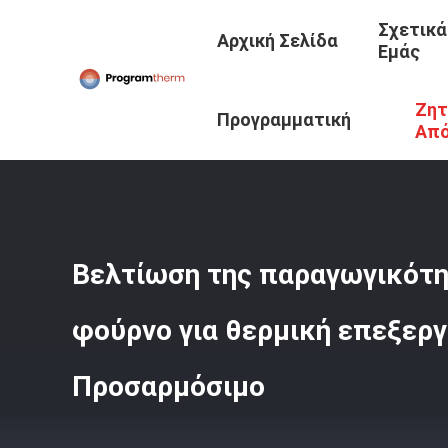
Σχετικά
Αρχική Σελίδα
Εμάς
Ζητ
Αρχική Σελίδα
/
Προϊόντα
/
Βιομηχανικός Φούρνος Θαλ
Προγραμματική
Απ
Θερμίδα
Βελτίωση της παραγωγικότη
φούρνο για θερμική επεξεργ
Προσαρμόσιμο