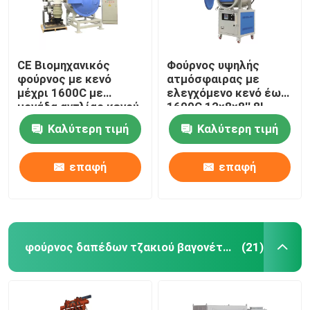
CE Βιομηχανικός
Φούρνος υψηλής
φούρνος με κενό
ατμόσφαιρας με
μέχρι 1600C με
ελεγχόμενο κενό έως
μονάδα αντλίας κενού
1600C 12x8x8′′ 8L
διάχυσης
Καλύτερη τιμή
Καλύτερη τιμή
επαφή
επαφή
φούρνος δαπέδων τζακιού βαγονέτων
(21)