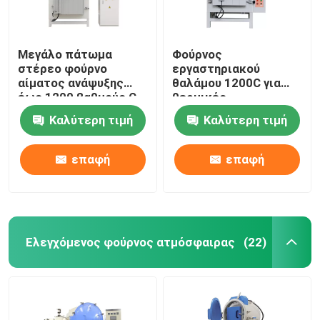
Μεγάλο πάτωμα
Φούρνος
στέρεο φούρνο
εργαστηριακού
αίματος ανάψυξης
θαλάμου 1200C για
έως 1200 βαθμούς C
θερμικές
επεξεργασίες
Καλύτερη τιμή
Καλύτερη τιμή
W600xD400xH400mm
επαφή
επαφή
Ελεγχόμενος φούρνος ατμόσφαιρας
(22)