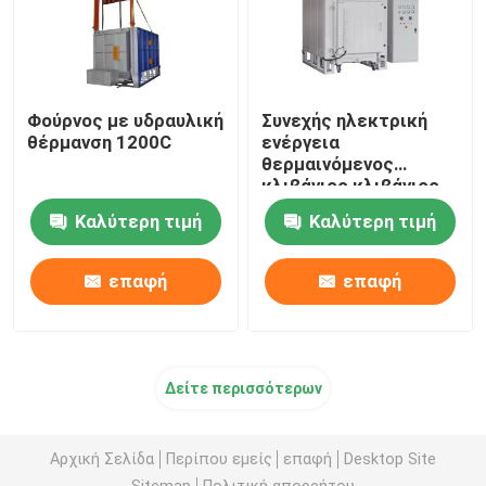
Φούρνος με υδραυλική
Συνεχής ηλεκτρική
θέρμανση 1200C
ενέργεια
θερμαινόμενος
κλιβάνιος κλιβάνιος
κλιβάνιος κλιβάνιος
Καλύτερη τιμή
Καλύτερη τιμή
κλίβανος 2 τόνων
επαφή
επαφή
Δείτε περισσότερων
Αρχική Σελίδα
Περίπου εμείς
επαφή
Desktop Site
Sitemap
Πολιτική απορρήτου