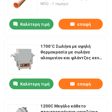
σωλήνα
MOQ：1 τεμάχιο
Σχετικά με εμάς
Καλύτερη τιμή
επαφή
Επισκεψή εργοστασίου
Έλεγχος ποιότητας
1700°C Σωλήνα με υψηλή
θερμοκρασία με σωλήνα
αλουμινίου και φλάντζες κενού
Ζητήστε μια προσφορά
OD80mm
Programtherm
Καλύτερη τιμή
επαφή
Φούρνος σωλήνων υψηλής θερμοκρασίας
1200C Μεγάλο κάθετο
Φούρνος με μούφλα υψηλής θερμοκρασίας
περιστρεφόμενο μονοζώνιο