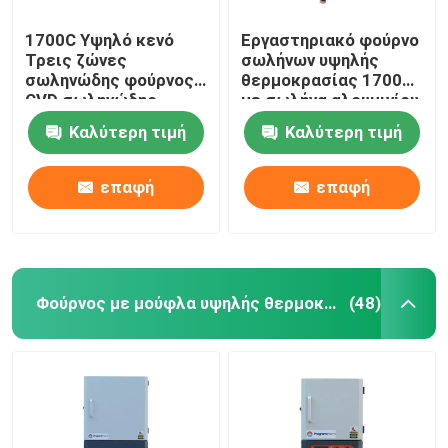
1700C Υψηλό κενό
Εργαστηριακό φούρνο
Τρεις ζώνες
σωλήνων υψηλής
σωληνώδης φούρνος
θερμοκρασίας 1700C
CVD σωληνώδης
με σωλήνα αλουμινίου
φούρνος με φλάντζες
και φλάντσα
Καλύτερη τιμή
Καλύτερη τιμή
ψύξης νερού
σφράγισης
επαφή
επαφή
Φούρνος με μούφλα υψηλής θερμοκρασίας
(48)