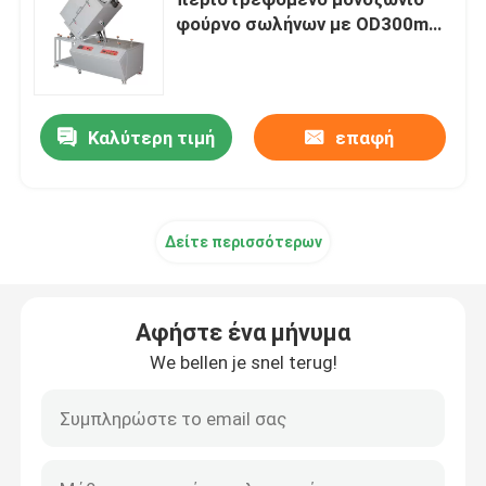
φούρνο σωλήνων με OD300mm
μεταλλικό σωλήνα
Βιομηχανικός φούρνος θαλάμου
Ελεγχόμενος φούρνος ατμόσφαιρας
Καλύτερη τιμή
επαφή
φούρνος δαπέδων τζακιού βαγονέτων
Δείτε περισσότερων
φούρνος ζωνών πλέγματος
Αφήστε ένα μήνυμα
Φούρνος ανελκυστήρα
We bellen je snel terug!
Φούρνος θερμικής επεξεργασίας
Φούρνος υδρογόνου