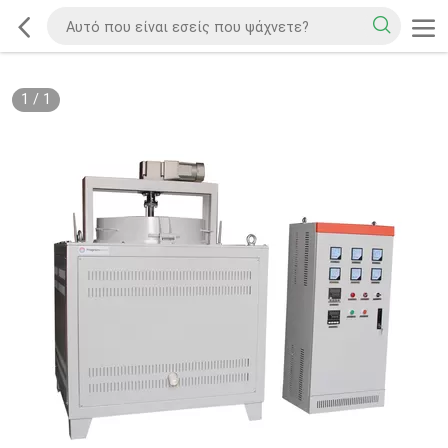
1
/
1