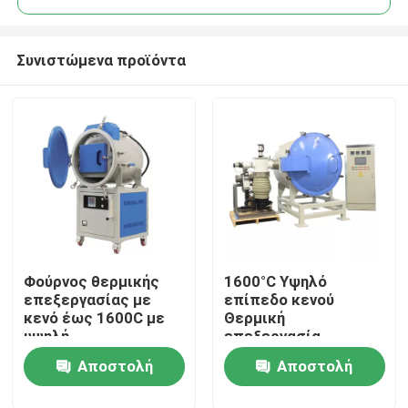
Συνιστώμενα προϊόντα
Φούρνος θερμικής
1600°C Υψηλό
Σπίτι
επεξεργασίας με
επίπεδο κενού
κενό έως 1600C με
Θερμική
υψηλή
επεξεργασία
Προϊόντα
περιεκτικότητα σε
Σιντερισμός
Αποστολή
Αποστολή
αλουμίνη, με μόνωση
από ίνες και ισχυρά
Βίντεο
ερώτησης
ερώτησης