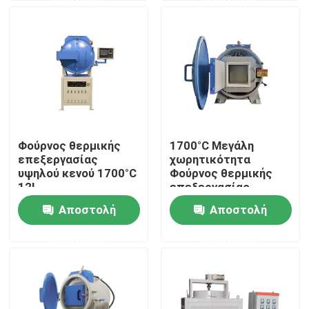
θερμαντικά στοιχεία
Σχετικά με εμάς
Επισκεψή εργοστασίου
Έλεγχος ποιότητας
Φούρνος θερμικής
1700°C Μεγάλη
επεξεργασίας
χωρητικότητα
Ζητήστε μια προσφορά
υψηλού κενού 1700°C
Φούρνος θερμικής
12L
επεξεργασίας
υψηλού κενού PV
Αποστολή
Αποστολή
Programtherm
L216/17
ερώτησης
ερώτησης
Φούρνος σωλήνων υψηλής θερμοκρασίας
Φούρνος με μούφλα υψηλής θερμοκρασίας