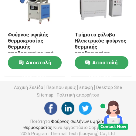
Βιομηχανικός φούρνος θαλάμου
Φούρνος υψηλής
Τμήματα χάλυβα
Ελεγχόμενος φούρνος ατμόσφαιρας
θερμοκρασίας
Ηλεκτρικός φούρνος
θερμικής
θερμικής
επεξεργασίας υπό
επεξεργασίας
φούρνος δαπέδων τζακιού βαγονέτων
κενό έως 1600°C
Φούρνος αλμυρού
Αποστολή
Αποστολή
μπάνιου με 310S
χυτοσυσκευές
φούρνος ζωνών πλέγματος
ερώτησης
ερώτησης
Αρχική Σελίδα
Περίπου εμείς
επαφή
Desktop Site
Φούρνος ανελκυστήρα
Sitemap
Πολιτική απορρήτου
Φούρνος θερμικής επεξεργασίας
Ποιότητα
Φούρνος σωλήνων υψηλής
θερμοκρασίας
Κίνα εργοστάσιο.Copyright ©
Φούρνος υδρογόνου
2025 Program Thermal Tech (Luoyang) Co., Ltd.