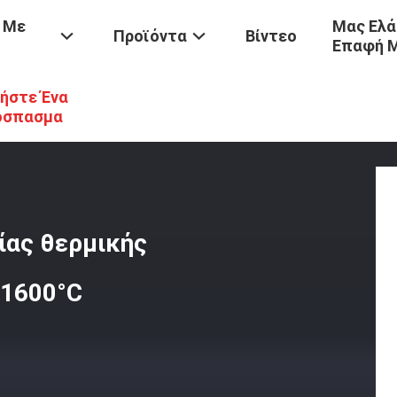
 Με
Μας Ελά
Προϊόντα
Βίντεο
Επαφή 
ήστε Ένα
ασίας
/
Φούρνος Υψηλής Θερμοκρασίας Θερμικής Επεξεργασίας Υπό 
όσπασμα
ίας θερμικής
 1600°C