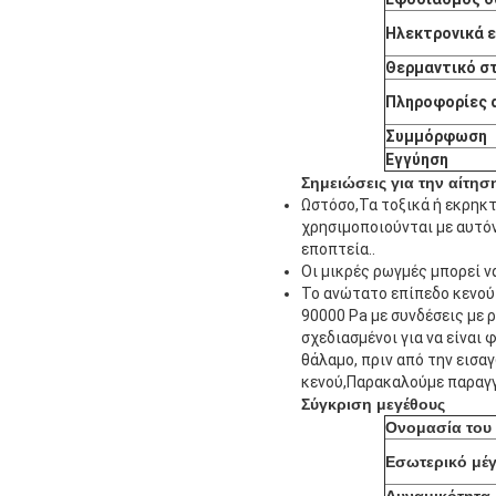
Ηλεκτρονικά 
Θερμαντικό σ
Πληροφορίες 
Συμμόρφωση
Εγγύηση
Σημειώσεις για την αίτησ
Ωστόσο,Τα τοξικά ή εκρηκτ
χρησιμοποιούνται με αυτό
εποπτεία..
Οι μικρές ρωγμές μπορεί 
Το ανώτατο επίπεδο κενού
90000 Pa με συνδέσεις με 
σχεδιασμένοι για να είναι
θάλαμο, πριν από την εισα
κενού,Παρακαλούμε παραγγ
Σύγκριση μεγέθους
Ονομασία του 
Εσωτερικό μέ