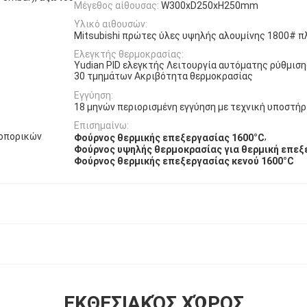
Μέγεθος αίθουσας:
W300xD250xH250mm
Υλικό αιθουσών:
Mitsubishi πρώτες ύλες υψηλής αλουμίνης 1800# π
Ελεγκτής θερμοκρασίας:
Yudian PID ελεγκτής Λειτουργία αυτόματης ρύθμισ
30 τμημάτων Ακριβότητα θερμοκρασίας
Εγγύηση:
18 μηνών περιορισμένη εγγύηση με τεχνική υποστήρ
Επισημαίνω:
ροπορικών
,
Φούρνος θερμικής επεξεργασίας 1600°C
Φούρνος υψηλής θερμοκρασίας για θερμική επεξ
Φούρνος θερμικής επεξεργασίας κενού 1600°C
ΕΚΘΕΣΙΑΚΌΣ ΧΏΡΟΣ