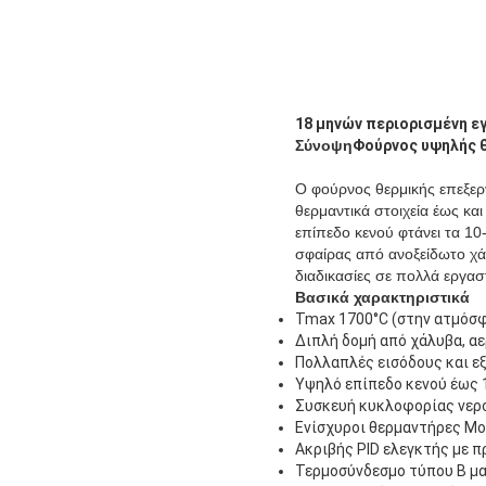
18 μηνών περιορισμένη εγ
Σύνοψη
Φούρνος υψηλής θ
Ο φούρνος θερμικής επεξεργ
θερμαντικά στοιχεία έως κα
επίπεδο κενού φτάνει τα 10
σφαίρας από ανοξείδωτο χά
διαδικασίες σε πολλά εργασ
Βασικά χαρακτηριστικά
Tmax 1700°C (στην ατμόσ
Διπλή δομή από χάλυβα, α
Πολλαπλές εισόδους και εξ
Υψηλό επίπεδο κενού έως
Συσκευή κυκλοφορίας νερο
Ενίσχυροι θερμαντήρες Mo
Ακριβής PID ελεγκτής με 
Τερμοσύνδεσμο τύπου Β μα