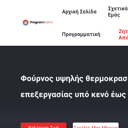
Σχετικά
Αρχική Σελίδα
Εμάς
Ζητ
Αρχική Σελίδα
/
Προϊόντα
/
Φούρνος Θερμικής Επεξεργ
Προγραμματική
Απ
Θερμίδα
Φούρνος υψηλής θερμοκρασ
επεξεργασίας υπό κενό έως
Καλύτερη Τιμή
Στείλτε Μας Μήνυμα