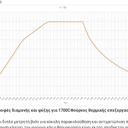
ο
οφές διαμονής και ψύξης για 1700C
Φούρνος θερμικής επεξεργα
 διπλό μετρητή βολτ για εύκολη παρακολούθηση και αντιμετώπιση 
νση κλείνει τον φούρνο εάν η θερμοκρασία είναι εκτός αποδεκτού εύ