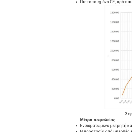
Πιστοποιημένο CE, πρότυπ
Στρ
Μέτρα ασφαλείας
Ενσωματωμένο μετρητή και
Η προστασία από υπερθέρμα