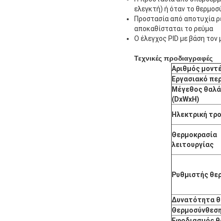
ελεγκτή) ή όταν το θερμοσ
Προστασία από αποτυχία ρ
αποκαθίσταται το ρεύμα
Ο έλεγχος PID με βάση τον
Τεχνικές προδιαγραφές
Αριθμός μοντ
Εργασιακό πε
Μέγεθος θαλ
(DxWxH)
Ηλεκτρική τρ
Θερμοκρασία
λειτουργίας
Ρυθμιστής θε
Δυνατότητα θ
Θερμοσύνθεσ
Εφοδιασμός θ