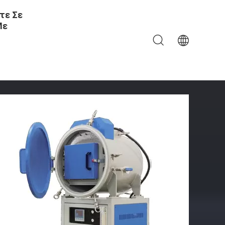
τε Σε
Με
Κενό Έως 1600°C