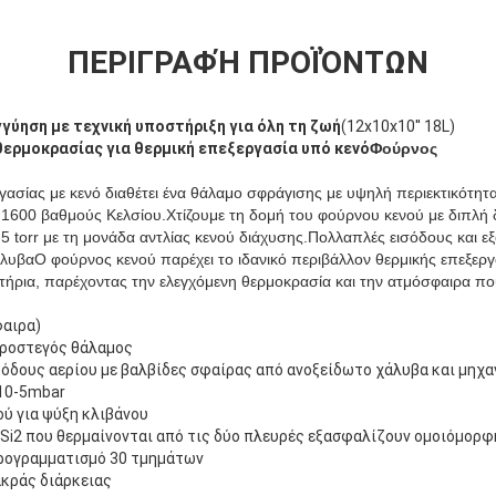
ΠΕΡΙΓΡΑΦΉ ΠΡΟΪΌΝΤΩΝ
γύηση με τεχνική υποστήριξη για όλη τη ζωή
(12x10x10′′ 18L)
ερμοκρασίας για θερμική επεξεργασία υπό κενό
Φούρνος
ασίας με κενό διαθέτει ένα θάλαμο σφράγισης με υψηλή περιεκτικότητα
ι 1600 βαθμούς Κελσίου.Χτίζουμε τη δομή του φούρνου κενού με διπλή
-5 torr με τη μονάδα αντλίας κενού διάχυσης.Πολλαπλές εισόδους και ε
λυβαΟ φούρνος κενού παρέχει το ιδανικό περιβάλλον θερμικής επεξεργ
τήρια, παρέχοντας την ελεγχόμενη θερμοκρασία και την ατμόσφαιρα που
φαιρα)
εροστεγός θάλαμος
όδους αερίου με βαλβίδες σφαίρας από ανοξείδωτο χάλυβα και μηχα
 10-5mbar
ύ για ψύξη κλιβάνου
Si2 που θερμαίνονται από τις δύο πλευρές εξασφαλίζουν ομοιόμορφ
προγραμματισμό 30 τμημάτων
κράς διάρκειας