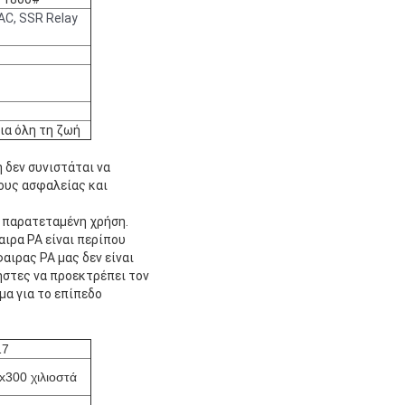
AC, SSR Relay
ια όλη τη ζωή
 δεν συνιστάται να
ους ασφαλείας και
ν παρατεταμένη χρήση.
ιρα PA είναι περίπου
αιρας PA μας δεν είναι
ήστες να προεκτρέπει τον
μα για το επίπεδο
17
x300 χιλιοστά