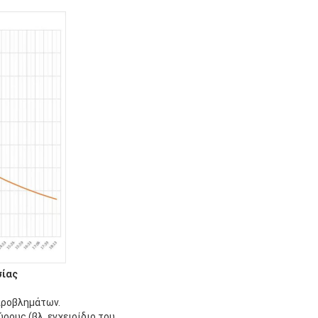
σίας
προβλημάτων.
ρους (βλ. εγχειρίδιο του