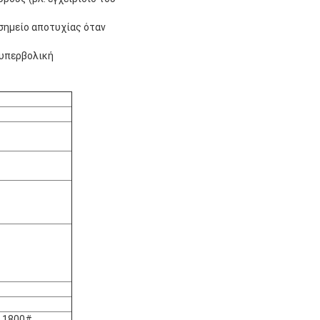
σημείο αποτυχίας όταν
 υπερβολική
ς 1800#