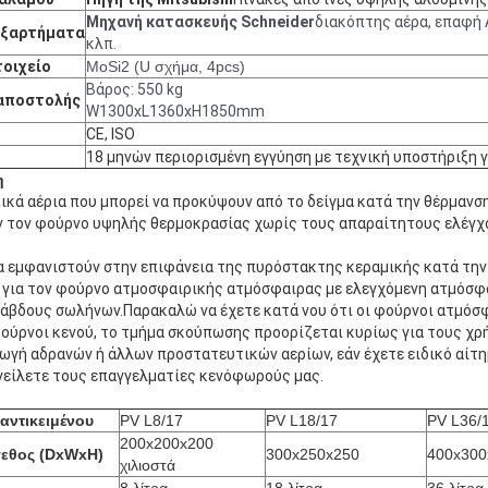
Μηχανή κατασκευής Schneider
διακόπτης αέρα, επαφή 
εξαρτήματα
κλπ.
τοιχείο
MoSi2 (U σχήμα, 4pcs)
Βάρος: 550 kg
αποστολής
W1300xL1360xH1850mm
CE, ISO
18 μηνών περιορισμένη εγγύηση με τεχνική υποστήριξη γ
η
ικά αέρια που μπορεί να προκύψουν από το δείγμα κατά την θέρμανση
ν τον φούρνο υψηλής θερμοκρασίας χωρίς τους απαραίτητους ελέγχ
να εμφανιστούν στην επιφάνεια της πυρόστακτης κεραμικής κατά τη
 για τον φούρνο ατμοσφαιρικής ατμόσφαιρας με ελεγχόμενη ατμόσφα
ράβδους σωλήνων.Παρακαλώ να έχετε κατά νου ότι οι φούρνοι ατμόσφ
 φούρνοι κενού, το τμήμα σκούπωσης προορίζεται κυρίως για τους χρ
γωγή αδρανών ή άλλων προστατευτικών αερίων, εάν έχετε ειδικό αίτη
είλετε τους επαγγελματίες κενόφωρούς μας.
αντικειμένου
PV L8/17
PV L18/17
PV L36/
200x200x200
γεθος (DxWxH)
300x250x250
400x300
χιλιοστά