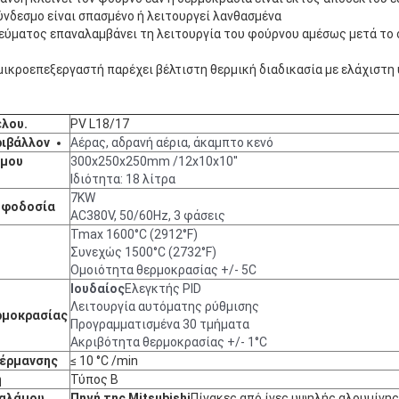
ύνδεσμο είναι σπασμένο ή λειτουργεί λανθασμένα
εύματος επαναλαμβάνει τη λειτουργία του φούρνου αμέσως μετά το 
 μικροεπεξεργαστή παρέχει βέλτιστη θερμική διαδικασία με ελάχιστη
έλου.
PV L18/17
ριβάλλον
Αέρας, αδρανή αέρια, άκαμπτο κενό
άμου
300x250x250mm /12x10x10′′
Ιδιότητα: 18 λίτρα
7KW
οφοδοσία
AC380V, 50/60Hz, 3 φάσεις
Tmax 1600°C (2912°F)
Συνεχώς 1500°C (2732°F)
Ομοιότητα θερμοκρασίας +/- 5C
Ιουδαίος
Ελεγκτής PID
Λειτουργία αυτόματης ρύθμισης
ρμοκρασίας
Προγραμματισμένα 30 τμήματα
Ακριβότητα θερμοκρασίας +/- 1°C
έρμανσης
≤ 10 °C /min
η
Τύπος Β
αλάμου
Πηγή της Mitsubishi
Πίνακες από ίνες υψηλής αλουμίνη